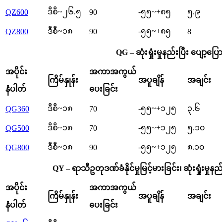
ဒီစီ~၂၆.၅
-၅၅~+၈၅
၅.၉
QZ600
90
ဒီစီ~၁၈
-၅၅~+၈၅
QZ800
90
8
QG – ဆုံးရှုံးမှုနည်းပြီး ပျော့ပြ
အပိုင်း
အကာအကွယ်
ကြိမ်နှုန်း
အပူချိန်
အချင်း
နံပါတ်
ပေးခြင်း
ဒီစီ~၁၈
-၅၅~+၁၂၅
၃.၆
QG360
70
ဒီစီ~၁၈
-၅၅~+၁၂၅
၅.၁၀
QG500
70
ဒီစီ~၁၈
-၅၅~+၁၂၅
၈.၁၀
QG800
90
QY – ရာသီဥတုဒဏ်ခံနိုင်မှုမြင့်မားခြင်း၊ ဆုံးရှုံးမှု
အပိုင်း
အကာအကွယ်
ကြိမ်နှုန်း
အပူချိန်
အချင်း
နံပါတ်
ပေးခြင်း