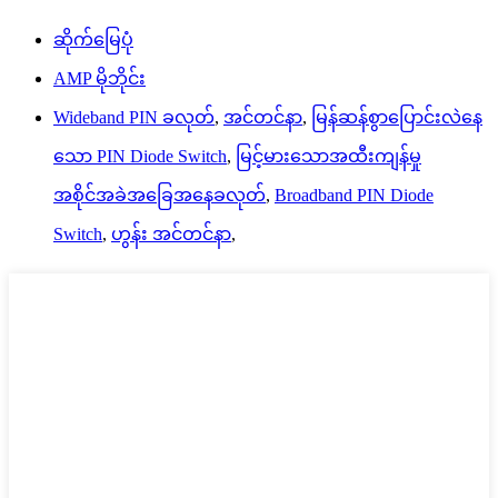
ဆိုက်မြေပုံ
AMP မိုဘိုင်း
Wideband PIN ခလုတ်
,
အင်တင်နာ
,
မြန်ဆန်စွာပြောင်းလဲနေ
သော PIN Diode Switch
,
မြင့်မားသောအထီးကျန်မှု
အစိုင်အခဲအခြေအနေခလုတ်
,
Broadband PIN Diode
Switch
,
ဟွန်း အင်တင်နာ
,