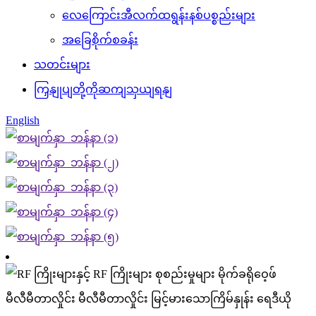
လေကြောင်းအီလက်ထရွန်းနစ်ပစ္စည်းများ
အခြေစိုက်စခန်း
သတင်းများ
ကြှနျုပျတို့ကိုဆကျသှယျရနျ
English