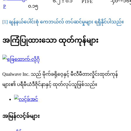
၆.၂ ± ၀.၁
-၄၀~+၁၆
PTFE
၀.၁၅
P
[1] ချန်နယ်ပေါင်းစုံ ကေဘယ်လ် တပ်ဆင်မှုများ ရရှိနိုင်ပါသည်။
အကြံပြုထားသော ထုတ်ကုန်များ
Qualwave Inc. သည် မိုက်ခရိုဝေ့နှင့် မီလီမီတာလှိုင်းထုတ်ကုန်
များ၏ ပရီမီယံဒီဇိုင်နာနှင့် ထုတ်လုပ်သူဖြစ်သည်။
အမြန်လင့်ခ်များ