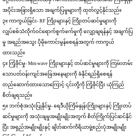
အပိုင်းအခြားရှိသော အချက်ပြမှုများကို ထုတ်လွှင့်နိုင်သည်။
၃။ ကာကွယ်ခြင်း- RF ကြိုးများနှင့် ကြိုးတပ်ဆင်မှုများကို
လျှပ်စစ်သံလိုက်ဝင်ရောက်စွက်ဖက်မှုကို လျှော့ချရန်နှင့် အချက်ပြ
မှု အရည်အသွေး ပိုမိုကောင်းမွန်စေရန်အတွက် ကာကွယ်
ထားသည်။
၄။ ကြံ့ခိုင်မှု- Mm-wave ကြိုးများနှင့် တပ်ဆင်မှုများကို ကြမ်းတမ်း
သောပတ်ဝန်းကျင်အခြေအနေများကို ခံနိုင်ရည်ရှိစေရန်
တည်ဆောက်ထားသောကြောင့် ၎င်းတို့ကို ကြံ့ခိုင်ပြီး ယုံကြည်
စိတ်ချရသည်။
၅။ ဘက်စုံအသုံးပြုနိုင်မှု- ရေဒီယိုကြိမ်နှုန်းကြိုးများနှင့် ကြိုးတပ်
ဆင်မှုများကို အသုံးချမှုအမျိုးမျိုးအတွက် စိတ်ကြိုက်ပြင်ဆင်နိုင်
ပြီး အရှည်အမျိုးမျိုးနှင့် ချိတ်ဆက်ကိရိယာဖွဲ့စည်းပုံအမျိုးမျိုး