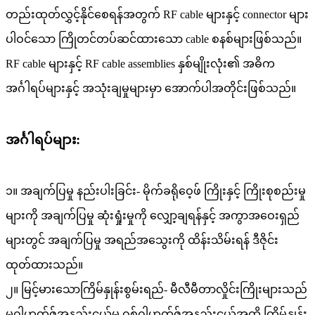
တည်းထုတ်လွှင့်နိုင်စေရန်အတွက် RF cable များနှင့် connector များ
ပါဝင်သော ကြိုတင်တပ်ဆင်ထားသော cable စနစ်များဖြစ်သည်။
RF cable များနှင့် RF cable assemblies နှစ်မျိုးလုံး၏ အဓိက
အင်္ဂါရပ်များနှင့် အသုံးချမှုများမှာ အောက်ပါအတိုင်းဖြစ်သည်။
အင်္ဂါရပ်များ:
၁။ အချက်ပြမှု နည်းပါးခြင်း- မိုက်ခရိုဝေ့ဖ် ကြိုးနှင့် ကြိုးစုစည်းမှု
များကို အချက်ပြမှု ဆုံးရှုံးမှုကို လျှော့ချရန်နှင့် အကွာအဝေးရှည်
များတွင် အချက်ပြမှု အရည်အသွေးကို ထိန်းသိမ်းရန် ဒီဇိုင်း
ထုတ်ထားသည်။
၂။ မြင့်မားသောကြိမ်နှုန်းစွမ်းရည်- မီလီမီတာလှိုင်းကြိုးများသည်
မဂ္ဂါဟတ်ဇ်အနည်းငယ်မှ ဂစ်ဂါဟတ်ဇ်အနည်းငယ်အထိ ကြိမ်နှုန်း