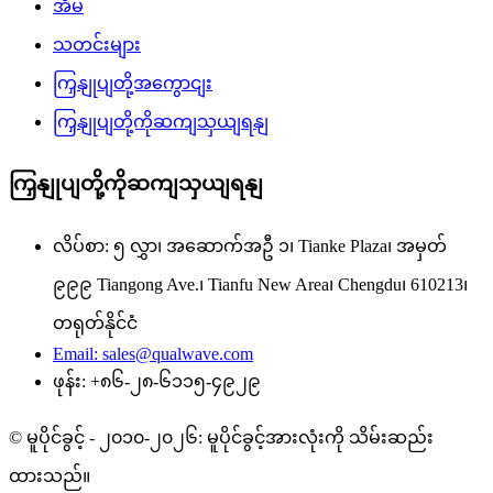
အိမ်
သတင်းများ
ကြှနျုပျတို့အကွောငျး
ကြှနျုပျတို့ကိုဆကျသှယျရနျ
ကြှနျုပျတို့ကိုဆကျသှယျရနျ
လိပ်စာ: ၅ လွှာ၊ အဆောက်အဦ ၁၊ Tianke Plaza၊ အမှတ်
၉၉၉ Tiangong Ave.၊ Tianfu New Area၊ Chengdu၊ 610213၊
တရုတ်နိုင်ငံ
Email: sales@qualwave.com
ဖုန်း: +၈၆-၂၈-၆၁၁၅-၄၉၂၉
© မူပိုင်ခွင့် - ၂၀၁၀-၂၀၂၆: မူပိုင်ခွင့်အားလုံးကို သိမ်းဆည်း
ထားသည်။