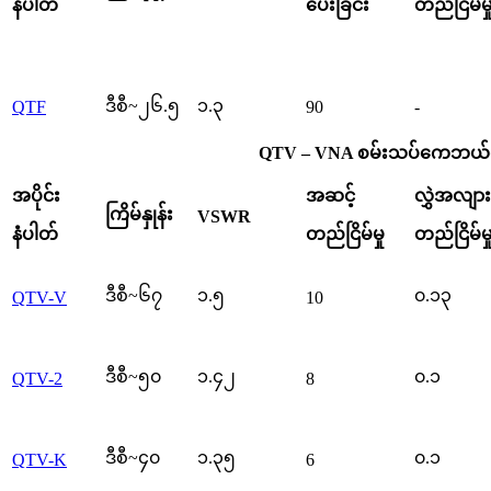
နံပါတ်
ပေးခြင်း
တည်ငြိမ်မှ
ဒီစီ~၂၆.၅
၁.၃
QTF
90
-
QTV – VNA စမ်းသပ်ကေဘယ်လ်
အပိုင်း
အဆင့်
လွှဲအလျား
ကြိမ်နှုန်း
VSWR
နံပါတ်
တည်ငြိမ်မှု
တည်ငြိမ်မှ
ဒီစီ~၆၇
၁.၅
၀.၁၃
QTV-V
10
ဒီစီ~၅၀
၁.၄၂
၀.၁
QTV-2
8
ဒီစီ~၄၀
၁.၃၅
၀.၁
QTV-K
6