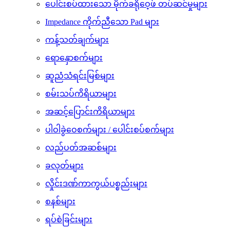
ပေါင်းစပ်ထားသော မိုက်ခရိုဝေ့ဖ် တပ်ဆင်မှုများ
Impedance ကိုက်ညီသော Pad များ
ကန့်သတ်ချက်များ
ရောနှောစက်များ
ဆူညံသံရင်းမြစ်များ
စမ်းသပ်ကိရိယာများ
အဆင့်ပြောင်းကိရိယာများ
ပါဝါခွဲဝေစက်များ / ပေါင်းစပ်စက်များ
လည်ပတ်အဆစ်များ
ခလုတ်များ
လှိုင်းဒဏ်ကာကွယ်ပစ္စည်းများ
စနစ်များ
ရပ်စဲခြင်းများ