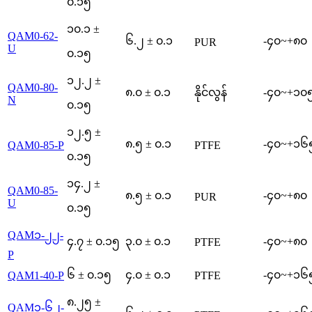
၀.၁၅
၁၀.၁ ±
QAM0-62-
၆.၂ ± ၀.၁
-၄၀~+၈၀
PUR
U
၀.၁၅
၁၂.၂ ±
QAM0-80-
၈.၀ ± ၀.၁
နိုင်လွန်
-၄၀~+၁၀
N
၀.၁၅
၁၂.၅ ±
၈.၅ ± ၀.၁
-၄၀~+၁၆
QAM0-85-P
PTFE
၀.၁၅
၁၄.၂ ±
QAM0-85-
၈.၅ ± ၀.၁
-၄၀~+၈၀
PUR
U
၀.၁၅
QAM၁-၂၂-
၄.၇ ± ၀.၁၅
၃.၀ ± ၀.၁
-၄၀~+၈၀
PTFE
P
၆ ± ၀.၁၅
၄.၀ ± ၀.၁
-၄၀~+၁၆
QAM1-40-P
PTFE
၈.၂၅ ±
QAM၁-၆၂-