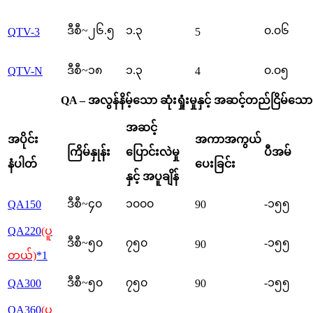
ဒီစီ~၂၆.၅
၁.၃
၀.၀၆
QTV-3
5
ဒီစီ~၁၈
၁.၃
၀.၀၅
QTV-N
4
QA – အလွန်နိမ့်သော ဆုံးရှုံးမှုနှင့် အဆင့်တည်ငြိမ်သေ
အဆင့်
အပိုင်း
အကာအကွယ်
ကြိမ်နှုန်း
ပြောင်းလဲမှု
ပီအမ်
နံပါတ်
ပေးခြင်း
နှင့် အပူချိန်
ဒီစီ~၄၀
၁၀၀၀
-၁၅၅
QA150
90
QA220
(ပူ
ဒီစီ~၅၀
၇၅၀
-၁၅၅
90
တယ်)
*1
ဒီစီ~၅၀
၇၅၀
-၁၅၅
QA300
90
QA360
(ပူ