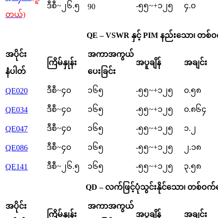
ဒီစီ~၂၆.၅
-၅၅~+၁၂၅
၄.၀
90
တယ်)
QE – VSWR နှင့် PIM နည်းသော၊ တစ်ဝ
အပိုင်း
အကာအကွယ်
ကြိမ်နှုန်း
အပူချိန်
အချင်း
နံပါတ်
ပေးခြင်း
ဒီစီ~၄၀
၁၆၅
-၅၅~+၁၂၅
၀.၅၈
QE020
ဒီစီ~၄၀
၁၆၅
-၅၅~+၁၂၅
၀.၈၆၄
QE034
ဒီစီ~၄၀
၁၆၅
-၅၅~+၁၂၅
၁.၂
QE047
ဒီစီ~၄၀
၁၆၅
-၅၅~+၁၂၅
၂.၁၈
QE086
ဒီစီ~၂၆.၅
၁၆၅
-၅၅~+၁၂၅
၃.၅၈
QE141
QD – လက်ဖြင့်ပုံသွင်းနိုင်သော၊ တစ်ဝက်
အပိုင်း
အကာအကွယ်
ကြိမ်နှုန်း
အပူချိန်
အချင်း