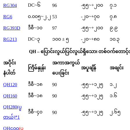
DC~၆
-၅၅~+၂၀၀
၇.၁
RG304
96
၀.၀၀၅~၂.၂
-၂၀~+၇၀
၇.၈
RG6
53
ဒီစီ~၁၀
-၅၅~+၂၀၀
၉.၉
RG393D
97
DC~၃
၁၀၀ ± ၅
-၂၀~+၈၀
၁၀.၃
RG213
QH – ပြောင်းလွယ်ပြင်လွယ်ရှိသော၊ တစ်ဝက်တောင့
အပိုင်း
အကာအကွယ်
ကြိမ်နှုန်း
အပူချိန်
အချင်း
နံပါတ်
ပေးခြင်း
ဒီစီ~၁၈
-၅၅~+၁၂၅
၁.၂
QH120
90
ဒီစီ~၁၈
-၅၅~+၁၂၅
၁.၆
QH160
90
QH280
(ပူ
ဒီစီ~၄၀
-၅၅~+၁၂၅
၂.၆၅
90
တယ်)
*1
QH၄၀၀
(ပူ