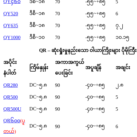
QY၄၆၀
ဒီစီ~၁၈
-၅၅~+၈၅
70
5
ဒီစီ~၁၈
-၅၅~+၈၅
QY520
70
6
ဒီစီ~၁၈
-၅၅~+၈၅
၇.၂
QY635
70
ဒီစီ~၁၀
-၅၅~+၈၅
၁၀.၁၅
QY1000
70
QR – ဆုံးရှုံးမှုနည်းသော ဝါယာကြိုးများ ပိုမိ
အပိုင်း
အကာအကွယ်
ကြိမ်နှုန်း
အပူချိန်
အချင်း
နံပါတ်
ပေးခြင်း
DC~၅.၈
-၄၀~+၈၅
၂.၈
QR280
90
DC~၅.၈
-၄၀~+၈၅
QR500
90
5
DC~၅.၈
-၄၀~+၈၅
QR500U
90
5
QR၆၀၀
(ပူ
DC~၅.၈
-၄၀~+၈၅
90
6
တယ်)