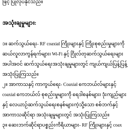
ဖြင့် ပြုလုပ်နိုင်သည်။
အသုံးချမှုများ:
၁။ ဆက်သွယ်ရေး- RF coaxial ကြိုးများနှင့် ကြိုးစုစည်းမှုများကို
ဆယ်လူလာကွန်ရက်များ၊ Wi-Fi နှင့် ဂြိုလ်တုဆက်သွယ်ရေးများ
အပါအဝင် ဆက်သွယ်ရေးအသုံးချမှုများတွင် ကျယ်ကျယ်ပြန့်ပြန့်
အသုံးပြုကြသည်။
၂။ အာကာသနှင့် ကာကွယ်ရေး- Coaxial ကေဘယ်လ်များနှင့်
coaxial ကေဘယ်လ် စုစည်းမှုများကို ရေဒါစနစ်များ၊ ဒုံးကျည်များ
နှင့် လေယာဉ်ဆက်သွယ်ရေးစနစ်များကဲ့သို့သော စစ်ဘက်နှင့်
အာကာသဆိုင်ရာ အသုံးချမှုများတွင် အသုံးပြုကြသည်။
၃။ ဆေးဘက်ဆိုင်ရာပစ္စည်းကိရိယာများ- RF ကြိုးများနှင့် coax