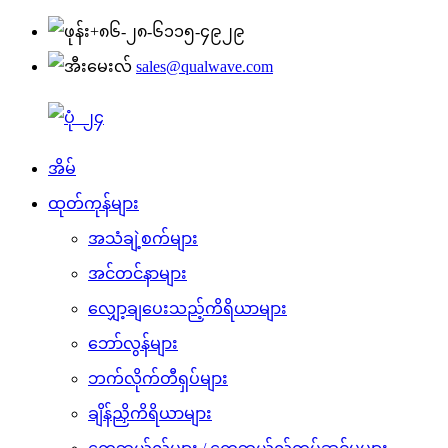
+၈၆-၂၈-၆၁၁၅-၄၉၂၉
sales@qualwave.com
အိမ်
ထုတ်ကုန်များ
အသံချဲ့စက်များ
အင်တင်နာများ
လျှော့ချပေးသည့်ကိရိယာများ
ဘော်လွန်များ
ဘက်လိုက်တီရှပ်များ
ချိန်ညှိကိရိယာများ