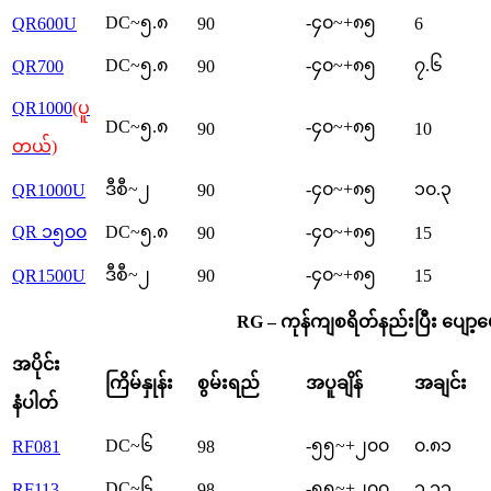
DC~၅.၈
-၄၀~+၈၅
QR600U
90
6
DC~၅.၈
-၄၀~+၈၅
၇.၆
QR700
90
QR1000
(ပူ
DC~၅.၈
-၄၀~+၈၅
90
10
တယ်)
ဒီစီ~၂
-၄၀~+၈၅
၁၀.၃
QR1000U
90
QR ၁၅၀၀
DC~၅.၈
-၄၀~+၈၅
90
15
ဒီစီ~၂
-၄၀~+၈၅
QR1500U
90
15
RG – ကုန်ကျစရိတ်နည်းပြီး ပျော့ပ
အပိုင်း
ကြိမ်နှုန်း
စွမ်းရည်
အပူချိန်
အချင်း
နံပါတ်
DC~၆
-၅၅~+၂၀၀
၀.၈၁
RF081
98
DC~၆
-၅၅~+၂၀၀
၁.၁၃
RF113
98