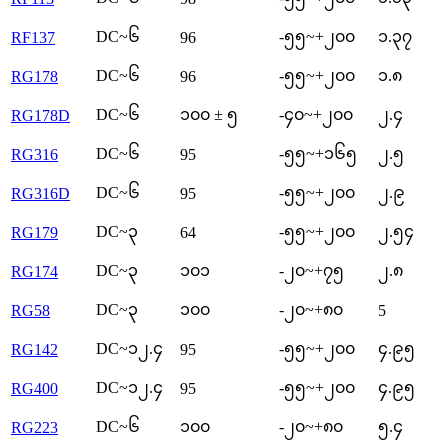
DC~၆
-၅၅~+၂၀၀
၁.၃၇
RF137
96
DC~၆
-၅၅~+၂၀၀
၁.၈
RG178
96
DC~၆
၁၀၀ ± ၅
-၄၀~+၂၀၀
၂.၄
RG178D
DC~၆
-၅၅~+၁၆၅
၂.၅
RG316
95
DC~၆
-၅၅~+၂၀၀
၂.၉
RG316D
95
DC~၃
-၅၅~+၂၀၀
၂.၅၄
RG179
64
DC~၃
၁၀၁
-၂၀~+၇၅
၂.၈
RG174
DC~၃
၁၀၀
-၂၀~+၈၀
RG58
5
DC~၁၂.၄
-၅၅~+၂၀၀
၄.၉၅
RG142
95
DC~၁၂.၄
-၅၅~+၂၀၀
၄.၉၅
RG400
95
DC~၆
၁၀၀
-၂၀~+၈၀
၅.၄
RG223