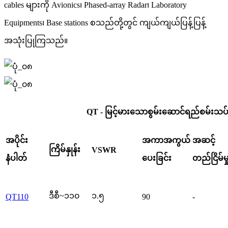
cables များကို Avionics၊ Phased-array Radar၊ Laboratory
Equipments၊ Base stations စသည်တို့တွင် ကျယ်ကျယ်ပြန့်ပြန့်
အသုံးပြုကြသည်။
QT - မြင့်မားသောစွမ်းဆောင်ရည်စမ်းသ
အပိုင်း
အကာအကွယ်
အဆင့်
ကြိမ်နှုန်း
VSWR
နံပါတ်
ပေးခြင်း
တည်ငြိမ်မှ
ဒီစီ~၁၁၀
၁.၅
QT110
90
-