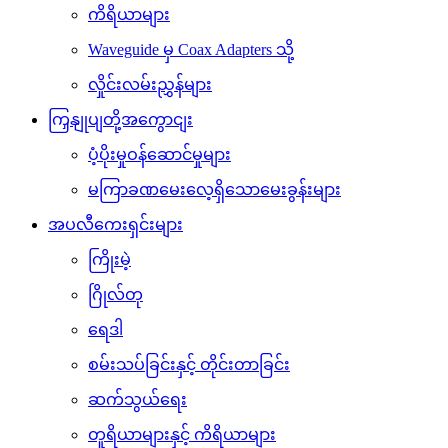
ကိရိယာများ
Waveguide မှ Coax Adapters သို့
လှိုင်းလမ်းညွှန်များ
ကြှနျုပျတို့အကွောငျး
ပံ့ပိုးမှုဝန်ဆောင်မှုများ
မကြာခဏမေးလေ့ရှိသောမေးခွန်းများ
အပလီကေးရှင်းများ
ကြိုးမဲ့
ဂြိုလ်တု
ရေဒါ
စမ်းသပ်ခြင်းနှင့် တိုင်းတာခြင်း
ဆက်သွယ်ရေး
တူရိယာများနှင့် ကိရိယာများ