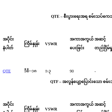
QTE – စီးပွားရေးအရ စမ်းသပ်ကေဘ
အပိုင်း
အကာအကွယ်
အဆင့်
ကြိမ်နှုန်း
VSWR
နံပါတ်
ပေးခြင်း
တည်ငြိမ်မှ
ဒီစီ~၁၈
၁.၃
QTE
90
-
QTF – အလွန်ပျော့ပြောင်းသော စမ်းသ
အပိုင်း
အကာအကွယ်
အဆင့်
ကြိမ်နှုန်း
VSWR