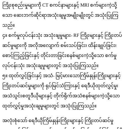
ကြိုးစုစည်းမှုများကို CT စကင်နာများနှင့် MRI စက်များကဲ့သို့
သော ဆေးဘက်ဆိုင်ရာအသုံးချမှုအမျိုးမျိုးတွင် အသုံးပြုကြ
သည်။
၄။ စက်မှုလုပ်ငန်းသုံး အသုံးချမှုများ- RF ကြိုးများနှင့် ကြိုးတပ်
ဆင်မှုများကို အလိုအလျောက် စမ်းသပ်ခြင်း၊ ထိန်းချုပ်ခြင်း၊
စောင့်ကြည့်ခြင်းနှင့် တိုင်းတာခြင်းစနစ်များကဲ့သို့သော စက်မှု
လုပ်ငန်းသုံး အသုံးချမှုများတွင် အသုံးပြုကြသည်။
၅။ ထုတ်လွှင့်ခြင်းနှင့် အသံ- မြင့်မားသောကြိမ်နှုန်းကြိုးများနှင့်
ကြိုးတပ်ဆင်မှုများကို ရုပ်မြင်သံကြားနှင့် ရေဒီယိုထုတ်လွှင့်မှု၊
အသံသွင်းစတူဒီယိုများနှင့် တိုက်ရိုက်အသံစနစ်များကဲ့သို့သော
ထုတ်လွှင့်မှုအသုံးချမှုများတွင် အသုံးပြုကြသည်။
အလုံးစုံသော် ရေဒီယိုကြိမ်နှုန်းကြိုးများနှင့် ကြိုးတပ်ဆင်မှု