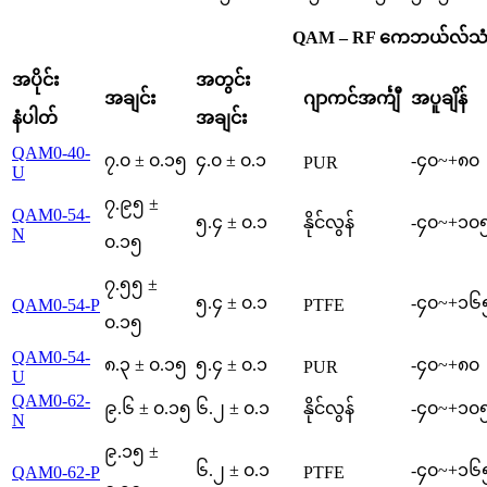
QAM – RF ကေဘယ်လ်သံခ
အပိုင်း
အတွင်း
အချင်း
ဂျာကင်အင်္ကျီ
အပူချိန်
နံပါတ်
အချင်း
QAM0-40-
၇.၀ ± ၀.၁၅
၄.၀ ± ၀.၁
-၄၀~+၈၀
PUR
U
၇.၉၅ ±
QAM0-54-
၅.၄ ± ၀.၁
နိုင်လွန်
-၄၀~+၁၀
N
၀.၁၅
၇.၅၅ ±
၅.၄ ± ၀.၁
-၄၀~+၁၆
QAM0-54-P
PTFE
၀.၁၅
QAM0-54-
၈.၃ ± ၀.၁၅
၅.၄ ± ၀.၁
-၄၀~+၈၀
PUR
U
QAM0-62-
၉.၆ ± ၀.၁၅
၆.၂ ± ၀.၁
နိုင်လွန်
-၄၀~+၁၀
N
၉.၁၅ ±
၆.၂ ± ၀.၁
-၄၀~+၁၆
QAM0-62-P
PTFE