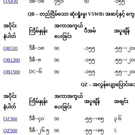
ဒီစီ~၁၈
၇၅၀
-၁၅၅
QA830
90
QB – တည်ငြိမ်သော ဆုံးရှုံးမှု၊ VSWR၊ အဆင့်နှင့် ကွေ
အပိုင်း
အကာအကွယ်
ကြိမ်နှုန်း
ပီအမ်
အပူချိန်
နံပါတ်
ပေးခြင်း
ဒီစီ~၁၈
-၁၅၅
-၅၅~+၂၀
QB520
90
ဒီစီ~၈
-၁၅၅
-၅၅~+၂၀
QB1200
90
DC~၆
-၁၅၅
-၅၅~+၂၀
QB1500
90
QZ – အလွန်ပျော့ပြောင်းသေ
အပိုင်း
အကာအကွယ်
ကြိမ်နှုန်း
အပူချိန်
အချင်း
နံပါတ်
ပေးခြင်း
ဒီစီ~၄၀
-၅၅~+၈၅
၃.၆
QZ360
90
ဒီစီ~၂၆.၅
-၅၅~+၈၅
QZ500
90
5