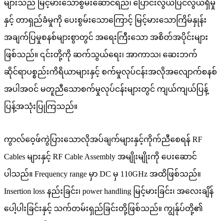
များသည် မြင့်မားသောစွမ်းဆောင်ရည်၊ ပြောင်းလွယ်ပြင်လွယ်ရှိမှု
နှင့် တာရှည်ခံမှုကို ပေးစွမ်းသောကြောင့် မြင့်မားသောကြိမ်နှုန်း
အချက်ပြမှုစနစ်များစွာတွင် အရေးကြီးသော အစိတ်အပိုင်းများ
ဖြစ်သည်။ ၎င်းတို့ကို ဆက်သွယ်ရေး၊ အာကာသ၊ ဆေးဘက်
ဆိုင်ရာပစ္စည်းကိရိယာများနှင့် စက်မှုလုပ်ငန်းအလိုအလျောက်စနစ်
အပါအဝင် မတူညီသောစက်မှုလုပ်ငန်းများတွင် ကျယ်ကျယ်ပြန့်
ပြန့်အသုံးပြုကြသည်။
ကွာလ်ဝေ့ဖ်
ကွဲပြားသောလိုအပ်ချက်များနှင့်ကိုက်ညီစေရန် RF
Cables များနှင့် RF Cable Assembly အမျိုးမျိုးကို ပေးဆောင်
ပါသည်။ Frequency range မှာ DC မှ 110GHz အထိဖြစ်သည်။
Insertion loss နည်းခြင်း၊ power handling မြင့်မားခြင်း၊ အလေးချိန်
ပေါ့ပါးခြင်းနှင့် သက်တမ်းရှည်ခြင်းတို့ဖြစ်သည်။ ကျွန်ုပ်တို့၏