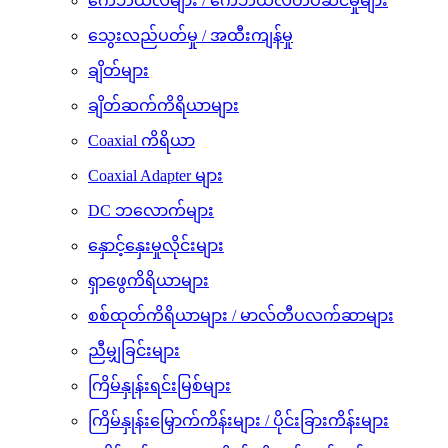
ကေဘယ်လ်များ / ကေဘယ်လ်တပ်ဆင်မှုများ
သွေးလည်ပတ်မှု / အထီးကျန်မှု
ချိတ်များ
ချိတ်ဆက်ကိရိယာများ
Coaxial ကိရိယာ
Coaxial Adapter များ
DC ဘလောက်များ
နှောင့်နှေးမှုလိုင်းများ
ရှာဖွေကိရိယာများ
စစ်ထုတ်ကိရိယာများ / မာလ်တီပလက်ဆာများ
ညီမျှခြင်းများ
ကြိမ်နှုန်းရင်းမြစ်များ
ကြိမ်နှုန်းမြှောက်ကိန်းများ / ပိုင်းခြားကိန်းများ