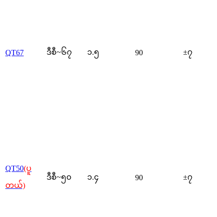
ဒီစီ~၆၇
၁.၅
±၇
QT67
90
QT50
(ပူ
ဒီစီ~၅၀
၁.၄
±၇
90
တယ်)